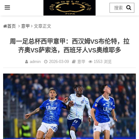
首页
意甲
文章正文
周一足总杯西甲意甲：西汉姆VS布伦特，拉
齐奥VS萨索洛，西班牙人VS奥维耶多
admin
2026-03-09
意甲
1553 浏览