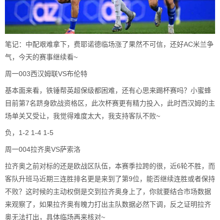
笔记：中配艰难拿下，费耶诺德临场涨了果然不可信，还好AC米兰争
气，今天的赛事继续看~
周一003西汉姆联VS布伦特
基本面来看，铁锤帮英超保级都困难，还有心思来踢杯赛吗？小蜜蜂
目前第7名跻身欧战资格区，此次杯赛更有精力投入，此时西汉姆的主
场单关又受让，我觉得难度太大，我支持客队不败~
负，1-2 1-4 1-5
周一004拉齐奥VS萨索洛
拉齐奥之前对标的还是欧战区队伍，本赛季拉跨的很，近6轮不胜，而
客队升班马近期三连胜排名更是来到了第9位，能否继续连胜或者保持
不败？这时候的主动权倒是交到拉齐奥身上了，你就要结合市场数据
来观察了，如果拉齐奥有魄力打出主队数据必然下调，反之证明拉齐
奥无法打出，具体临场再来核对~