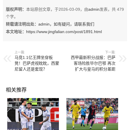
阿维
费耶诺德
版权声明：
本站原创文章，于2026-03-09，由
admin
发表，共 479
个字。
转载请注明出处：
admin，如有疑问，请联系我们
本文地址：
https://www.jingfalian.com/post/1891.html
上一篇:
下一篇:
马竞1.1亿王牌坐穿板
西甲最新积分战报：巴萨
凳！巴萨虎视眈眈，西蒙
客场险胜毕尔巴鄂 再次
尼留人还是套现？
扩大与皇马的积分差距
相关推荐