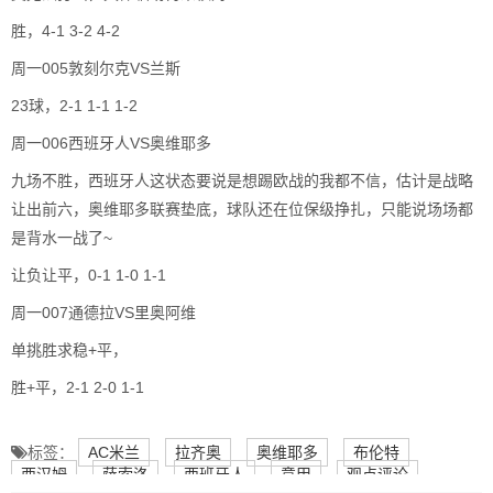
胜，4-1 3-2 4-2
周一005敦刻尔克VS兰斯
23球，2-1 1-1 1-2
周一006西班牙人VS奥维耶多
九场不胜，西班牙人这状态要说是想踢欧战的我都不信，估计是战略
让出前六，奥维耶多联赛垫底，球队还在位保级挣扎，只能说场场都
是背水一战了~
让负让平，0-1 1-0 1-1
周一007通德拉VS里奥阿维
单挑胜求稳+平，
胜+平，2-1 2-0 1-1
标签：
AC米兰
拉齐奥
奥维耶多
布伦特
西汉姆
萨索洛
西班牙人
意甲
观点评论