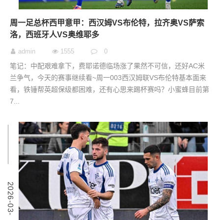
周一足总杯西甲意甲：西汉姆VS布伦特，拉齐奥VS萨索
洛，西班牙人VS奥维耶多
admin
1555
0
笔记：中配艰难拿下，费耶诺德临场涨了果然不可信，还好AC米
兰争气，今天的赛事继续看~周一003西汉姆联VS布伦特基本面来
看，铁锤帮英超保级都困难，还有心思来踢杯赛吗？小蜜蜂目前第
7...
9
2
0
2
6
-
0
3
-
0