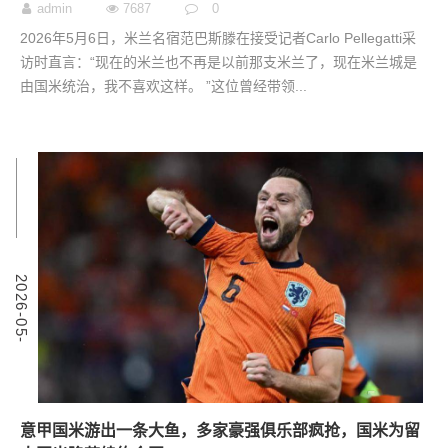
admin
7687
0
2026年5月6日，米兰名宿范巴斯滕在接受记者Carlo Pellegatti采
访时直言：“现在的米兰也不再是以前那支米兰了，现在米兰城是
由国米统治，我不喜欢这样。 ”这位曾经带领...
7
2
0
2
6
-
0
5
-
0
意甲国米游出一条大鱼，多家豪强俱乐部疯抢，国米为留