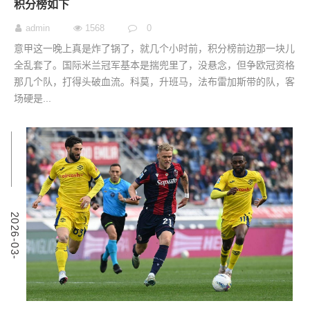
积分榜如下
admin
1568
0
意甲这一晚上真是炸了锅了，就几个小时前，积分榜前边那一块儿
全乱套了。国际米兰冠军基本是揣兜里了，没悬念，但争欧冠资格
那几个队，打得头破血流。科莫，升班马，法布雷加斯带的队，客
场硬是...
9
2
0
2
6
-
0
3
-
0