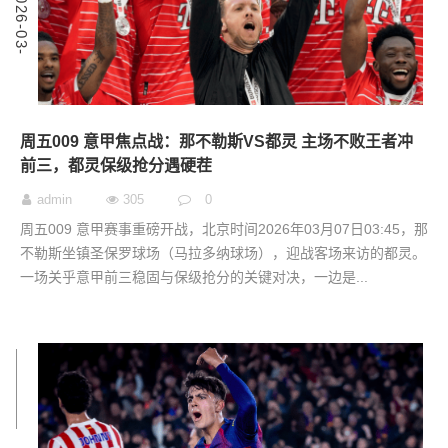
2
0
2
6
-
0
3
-
0
周五009 意甲焦点战：那不勒斯VS都灵 主场不败王者冲
前三，都灵保级抢分遇硬茬
admin
305
0
周五009 意甲赛事重磅开战，北京时间2026年03月07日03:45，那
不勒斯坐镇圣保罗球场（马拉多纳球场），迎战客场来访的都灵。
一场关乎意甲前三稳固与保级抢分的关键对决，一边是...