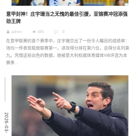
意甲封神！庄宇珊当之无愧的最佳引援，亚锦赛冲冠添强
劲王牌
admin
484
0
在意甲联赛的首个赛季中，庄宇珊交出了一份令人瞩目的成绩单：
场均一传表现稳居联赛第一，进攻得分排在第六位，总得分名列第
九。凭借这些出色的数据，她被意大利权威体育媒体ViB评选为本
赛季...
7
2
0
2
6
-
0
3
-
0