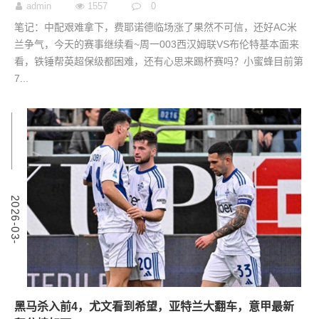
admin
1557
0
笔记：中配艰难拿下，费耶诺德临场涨了果然不可信，还好AC米
兰争气，今天的赛事继续看~周一003西汉姆联VS布伦特基本面来
看，铁锤帮英超保级都困难，还有心思来踢杯赛吗？小蜜蜂目前第
7...
9
2
0
2
6
-
0
3
-
0
黑马杀入前4，尤文看到希望，亚特兰大翻车，意甲最新