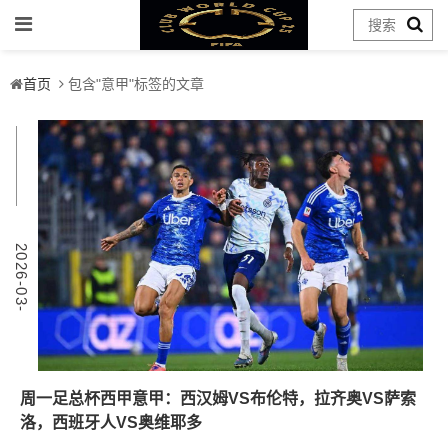
首页
包含"意甲"标签的文章
9
2
0
2
6
-
0
3
-
0
周一足总杯西甲意甲：西汉姆VS布伦特，拉齐奥VS萨索
洛，西班牙人VS奥维耶多