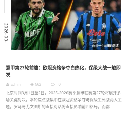
2
2
0
2
6
-
0
3
-
0
意甲第27轮前瞻：欧冠资格争夺白热化，保级大战一触即
发
admin
562
0
北京时间3月1日至2日，2025-2026赛季意甲联赛第27轮将展开多
场关键对决。本轮焦点战集中在欧冠资格争夺与保级生死战两大主
题，罗马与尤文图斯的直接对话将直接影响前四格局，而都...