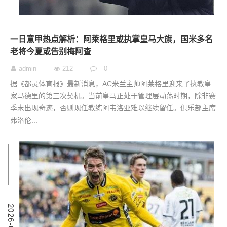
一日意甲热点解析：阿莱格里或执掌皇马大旗，国米多名
老将今夏或告别梅阿查
admin
212
0
据《都灵体育报》最新消息，AC米兰主帅阿莱格里迎来了执教皇
家马德里的第三次契机。当前皇马正处于管理层动荡时期，除非赛
季末出现奇迹，否则现任教练阿韦洛亚难以继续留任。俱乐部主席
弗洛伦...
6
2
0
2
6
-
0
3
-
0