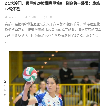
2-1大冷门，意甲第20掀翻意甲第8，倒数第一爆发：终结
12轮不胜
admin
1648
0
赛前排名第8的博洛尼亚队迎来了意甲第28轮的较量，博洛尼亚此
役坐镇自己的主场迎战赛前排名第20的维罗纳队。博洛尼亚纸面实
力强于维罗纳队，因为博洛尼亚全队身价超过了2亿欧元近3亿欧
元...
7
2
0
2
6
-
0
3
-
0