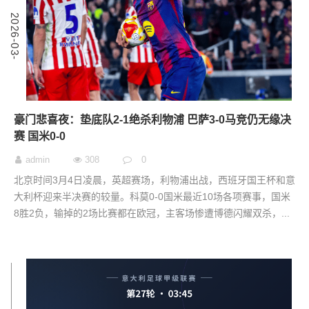
4
2
0
2
6
-
0
3
-
0
豪门悲喜夜：垫底队2-1绝杀利物浦 巴萨3-0马竞仍无缘决
赛 国米0-0
admin
308
0
北京时间3月4日凌晨，英超赛场，利物浦出战，西班牙国王杯和意
大利杯迎来半决赛的较量。科莫0-0国米最近10场各项赛事，国米
8胜2负，输掉的2场比赛都在欧冠，主客场惨遭博德闪耀双杀，...