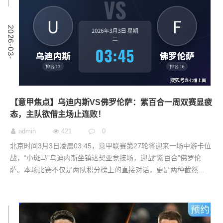
3
2
0
2
6
-
0
3
-
0
【意甲焦点】乌迪内斯VS佛罗伦萨：紫百合一周双赛显疲
态，主队欲借主场止连败！
admin
421
0
北京时间3月3日凌晨03:45，意甲联赛第27轮将迎来一场中游卡位
战，“小斑马”乌迪内斯坐镇达契亚竞技场，迎战“紫百合”佛罗伦
萨。本场比赛不仅是两队积分榜上的直接对话，更是两种截然...