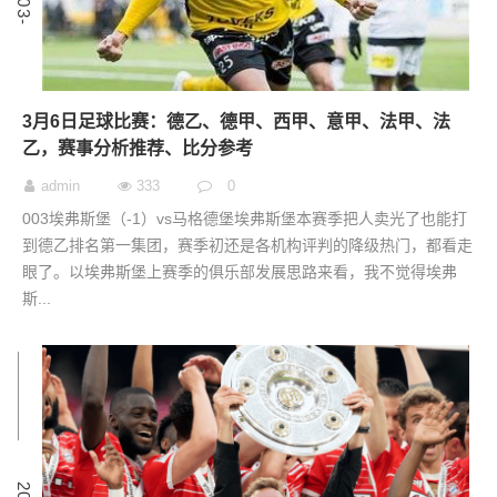
3月6日足球比赛：德乙、德甲、西甲、意甲、法甲、法
乙，赛事分析推荐、比分参考
admin
333
0
003埃弗斯堡（-1）vs马格德堡埃弗斯堡本赛季把人卖光了也能打
到德乙排名第一集团，赛季初还是各机构评判的降级热门，都看走
眼了。以埃弗斯堡上赛季的俱乐部发展思路来看，我不觉得埃弗
斯...
6