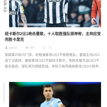
2
0
2
6
-
0
3
-
0
纽卡斯尔2比1绝杀曼联，十人取胜强队很神奇，主帅应变
完胜卡里克
admin
300
0
英超第29轮冷门多，利物浦客场1比2不敌榜尾队，曼城主场2比2
诺丁汉森林，曼联客场1比2不敌纽卡斯尔，热刺末尾开战1比3不
敌水晶宫，球队将为保级而战。本轮只有阿森纳客场1比0小胜布...