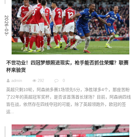
6
2
0
2
6
-
0
3
-
0
不世功业！四冠梦想照进现实，枪手能否抓住荣耀？联赛
杯来验货
admin
292
0
英超只剩10轮，阿森纳多赛1场领先5分，净胜球多4个，那座苦盼
了22年的英超冠军奖杯，是否该首落酋长球场？目前，阿森纳四线
皆在战，依然存在四线夺冠的可能，除了英超领跑外，欧冠的签
运...