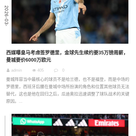
6
2
0
2
6
-
0
3
-
0
西媒曝皇马考虑签罗德里，金球先生续约要35万镑周薪，
曼城要价6000万欧元
admin
405
0
曼城阵容当中最核心的球员不是哈兰德，也不是福登，而是中场的
罗德里，西班牙后腰在曼城中场所扮演的角色和位置其他球员无法
替代，这也是他在回归之后，瓜迪奥拉迅速调整了球队战术的关键
原因。...