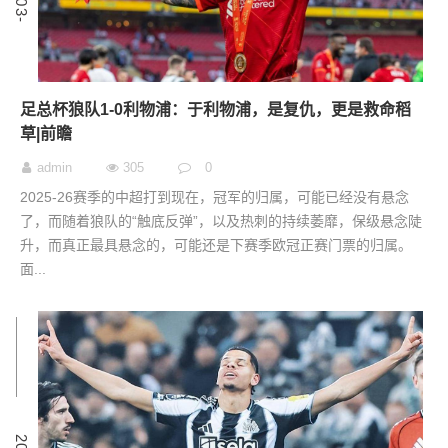
足总杯狼队1-0利物浦：于利物浦，是复仇，更是救命稻
草|前瞻
admin
305
0
2025-26赛季的中超打到现在，冠军的归属，可能已经没有悬念
了，而随着狼队的“触底反弹”，以及热刺的持续萎靡，保级悬念陡
升，而真正最具悬念的，可能还是下赛季欧冠正赛门票的归属。
面...
6