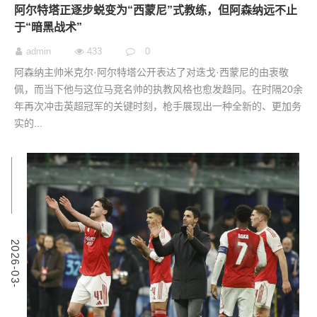
阿尔特塔正逐步蜕变为“西蒙尼”式教练，但阿森纳远不止
于“暗黑战术”
admin
433
0
阿森纳主帅米克尔·阿尔特塔公开表达了对迭戈·西蒙尼的由衷敬
佩，而当下他与这位马竞名帅的执教风格也愈发趋同。在时隔20余
年再次冲击英超冠军的关键时刻，枪手展现出一种全新的、更加务
实的...
7
2
0
2
6
-
0
3
-
0