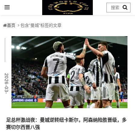
首页
包含"曼城"标签的文章
9
2
0
2
6
-
0
3
-
0
足总杯激战夜：曼城逆转纽卡斯尔，阿森纳险胜晋级，多
赛切尔西晋八强