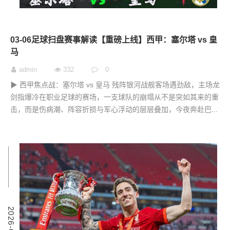
03-06足球扫盘赛事解读【重磅上线】西甲：塞尔塔 vs 皇
马
admin
332
0
▶ 西甲焦点战：塞尔塔 vs 皇马 残阵银河战舰客场遇劲敌，主场龙
剑指爆冷在职业足球的赛场，一支球队的崩塌从不是突如其来的重
击，而是伤病潮、阵容折损与军心浮动的层层叠加，今夜奔赴巴...
6
2
0
2
6
-
0
3
-
0