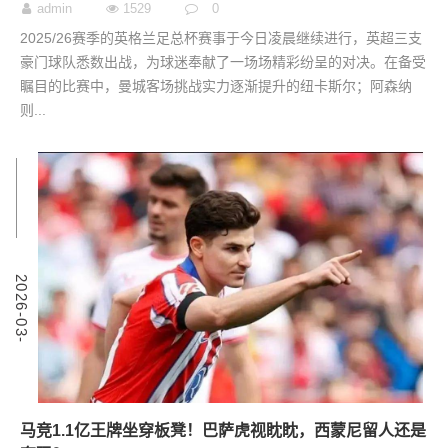
admin
1529
0
2025/26赛季的英格兰足总杯赛事于今日凌晨继续进行，英超三支
豪门球队悉数出战，为球迷奉献了一场场精彩纷呈的对决。在备受
瞩目的比赛中，曼城客场挑战实力逐渐提升的纽卡斯尔；阿森纳
则...
9
2
0
2
6
-
0
3
-
0
马竞1.1亿王牌坐穿板凳！巴萨虎视眈眈，西蒙尼留人还是