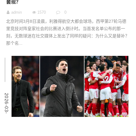
套现？
admin
1570
0
北京时间3月8日凌晨，利雅得航空大都会球场，西甲第27轮马德
里竞技对阵皇家社会的比赛进入倒计时。当首发名单公布的那一
刻，无数球迷在社交媒体上发出了同样的疑问：为什么又是替补？
那个名...
7
2
0
2
6
-
0
3
-
0