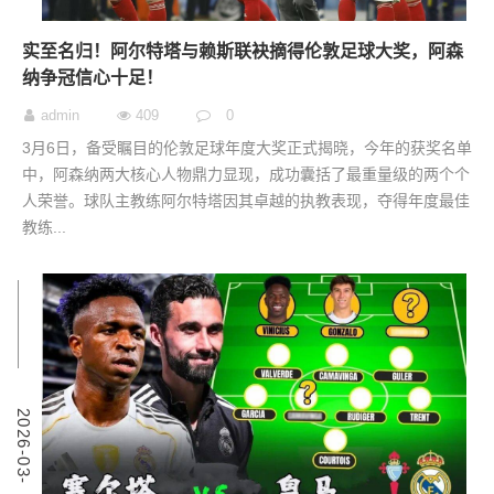
实至名归！阿尔特塔与赖斯联袂摘得伦敦足球大奖，阿森
纳争冠信心十足！
admin
409
0
3月6日，备受瞩目的伦敦足球年度大奖正式揭晓，今年的获奖名单
中，阿森纳两大核心人物鼎力显现，成功囊括了最重量级的两个个
人荣誉。球队主教练阿尔特塔因其卓越的执教表现，夺得年度最佳
教练...
6
2
0
2
6
-
0
3
-
0