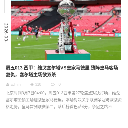
6
2
0
2
6
-
0
3
-
0
周五013 西甲：维戈塞尔塔VS皇家马德里 残阵皇马客场
复仇，塞尔塔主场欲双杀
admin
310
0
北京时间3月7日04:00，周五013西甲第27轮焦点对决打响，维戈
塞尔塔坐镇主场迎战皇家马德里。本场对决关乎联赛争冠与欧战资
格走势，皇马暂列联赛第二，落后榜首巴萨4分，争冠之路不...