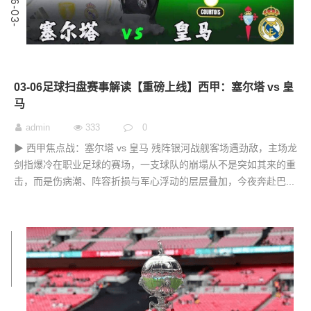
2
0
2
6
-
0
3
-
0
03-06足球扫盘赛事解读【重磅上线】西甲：塞尔塔 vs 皇
马
admin
333
0
▶ 西甲焦点战：塞尔塔 vs 皇马 残阵银河战舰客场遇劲敌，主场龙
剑指爆冷在职业足球的赛场，一支球队的崩塌从不是突如其来的重
击，而是伤病潮、阵容折损与军心浮动的层层叠加，今夜奔赴巴...