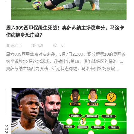
周六009西甲保级生死战！奥萨苏纳主场稳拿分，马洛卡
伤病缠身恐崩盘？
admin
419
0
周六009西甲焦点对决来袭，3月7日21:00，积分榜第10的奥萨苏
纳坐镇埃尔·萨达尔球场，迎战排名第18、深陷降级区的马洛卡。
奥萨苏纳主场战力强劲且近期状态稳健，马洛卡则客场疲软...
6