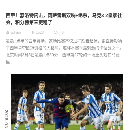
西甲！瑟洛特闪击，冈萨雷斯双响+绝杀，马竞3-2皇家社
会，积分榜第三更稳了
admin
1620
0
凌晨1点半的西甲赛场，这场比赛不仅过程跌宕起伏，更直接影响
了西甲争夺欧冠资格的大格局，堪称本赛季最刺激的卡位战之一。
北京时间3月8日凌晨1点30分，西甲第27轮的一场重头戏在马德
里...
7
2
0
2
6
-
0
3
-
0