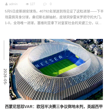
admin
127
0
5月5日皮斯胡安球场，40792名球迷到场见证了这粒进球——下半
场莫佩背身分球，桑切斯右脚抽射，皮球洞穿雷米罗把守的大门。
1-0，全场唯一进球，塞维利亚拿下对皇家社会的关键三分，以...
7
2
0
2
6
-
0
5
-
0
西蒙尼怒怼VAR：欧冠半决赛三争议倒地未判，英超西甲