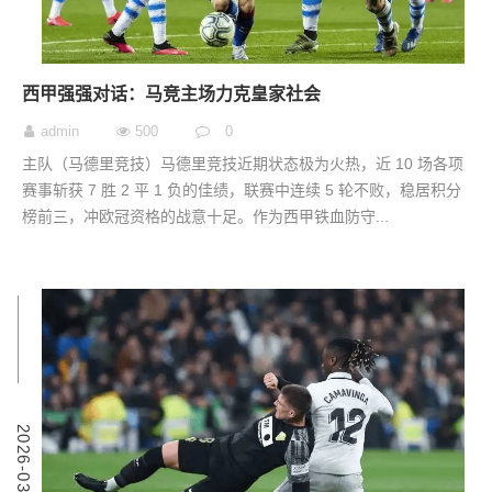
西甲强强对话：马竞主场力克皇家社会
admin
500
0
主队（马德里竞技）马德里竞技近期状态极为火热，近 10 场各项
赛事斩获 7 胜 2 平 1 负的佳绩，联赛中连续 5 轮不败，稳居积分
榜前三，冲欧冠资格的战意十足。作为西甲铁血防守...
7
2
0
2
6
-
0
3
-
0