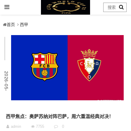
首页
西甲
8
2
0
2
6
-
0
5
-
0
西甲焦点：奥萨苏纳对阵巴萨，周六重温经典对决！
admin
7755
0