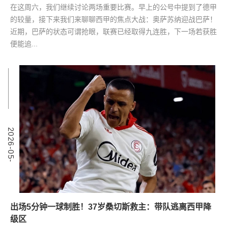
在这周六，我们继续讨论两场重要比赛。早上的公号中提到了德甲
的较量，接下来我们来聊聊西甲的焦点大战：奥萨苏纳迎战巴萨！
近期，巴萨的状态可谓抢眼，联赛已经取得九连胜，下一场若获胜
便能追...
7
2
0
2
6
-
0
5
-
0
出场5分钟一球制胜！37岁桑切斯救主：带队逃离西甲降
级区