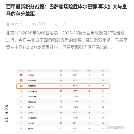
西甲最新积分战报：巴萨客场险胜毕尔巴鄂 再次扩大与皇
马的积分差距
admin
1529
0
北京时间2026年3月8日凌晨，2025-26赛季西甲联赛第27轮继续
进行，今日共完成了四场精彩激烈的比赛。经过激烈角逐，马德里
竞技主场以3:2力克皇家社会，巴塞罗那则凭借亚马尔的...
9
2
0
2
6
-
0
3
-
0