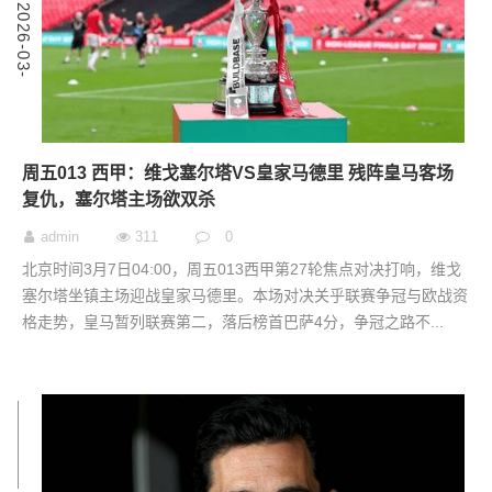
6
2
0
2
6
-
0
3
-
0
周五013 西甲：维戈塞尔塔VS皇家马德里 残阵皇马客场
复仇，塞尔塔主场欲双杀
admin
311
0
北京时间3月7日04:00，周五013西甲第27轮焦点对决打响，维戈
塞尔塔坐镇主场迎战皇家马德里。本场对决关乎联赛争冠与欧战资
格走势，皇马暂列联赛第二，落后榜首巴萨4分，争冠之路不...