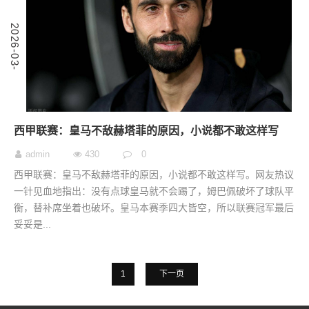
5
2
0
2
6
-
0
3
-
0
西甲联赛：皇马不敌赫塔菲的原因，小说都不敢这样写
admin
430
0
西甲联赛：皇马不敌赫塔菲的原因，小说都不敢这样写。网友热议
一针见血地指出：没有点球皇马就不会踢了，姆巴佩破坏了球队平
衡，替补席坐着也破坏。皇马本赛季四大皆空，所以联赛冠军最后
妥妥是...
1
下一页