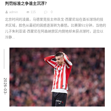
判罚标准之争谁主沉浮？
admin
115
0
北京时间的凌晨，马德里竞技主帅迭戈·西蒙尼站在酋长球场的技
术区域，脸色从最初的困惑逐渐转为暴怒。比赛第51分钟，当他的
儿子朱利亚诺·西蒙尼在阿森纳禁区内倒地却未获点球时，这位以
冷静...
9
2
0
2
6
-
0
3
-
0