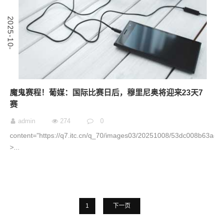
8
2
0
2
5
-
1
0
-
0
魔鬼赛程！葡媒：国际比赛日后，穆里尼奥将迎来23天7
赛
admin
274
0
content="https://q7.itc.cn/q_70/images03/20251008/53dc008b63a
˃...
1
下一页