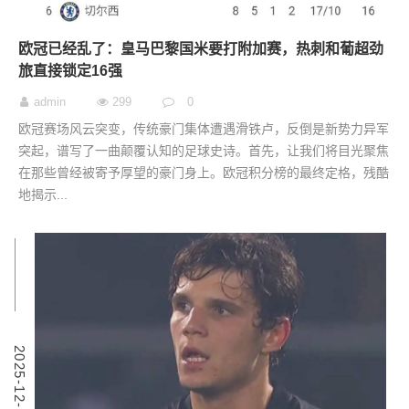
欧冠已经乱了：皇马巴黎国米要打附加赛，热刺和葡超劲
旅直接锁定16强
admin
299
0
欧冠赛场风云突变，传统豪门集体遭遇滑铁卢，反倒是新势力异军
突起，谱写了一曲颠覆认知的足球史诗。首先，让我们将目光聚焦
在那些曾经被寄予厚望的豪门身上。欧冠积分榜的最终定格，残酷
地揭示...
5
2
0
2
5
-
1
2
-
2