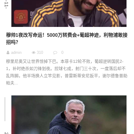
穆帅1夜改写命运！5000万转费会+葡超神迹，利物浦敢接
招吗？
admin
310
0
穆里尼奥又让世界惊掉下巴。本菲卡12轮不败，葡超逆转国民2-
1，补时绝杀如刀锋划夜。控球七成，射门三十次，一度落后却不
乱阵脚。他半场换人立竿见影，普雷斯蒂安尼扳平，谢尔德鲁普助
帕夫...