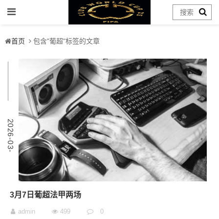
首页
包含"葡超"标签的文章
7
2
0
2
6
-
0
3
-
0
3月7日葡超法甲两场
admin
499
0