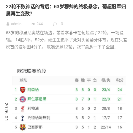
22轮不败神话的背后：63岁穆帅的终极悬念，葡超冠军归
属再生变数？
admin
244
0
63岁的穆里尼奥站在场边，带着本菲卡在葡超踢了22轮，一场没
输。 14胜8平，52分，硬生生追平了死对头葡萄牙体育，现在只差
榜首的波尔图4分了。 联赛还剩12轮，冠军悬念一下子全回...
1
2
0
2
6
-
0
1
-
3