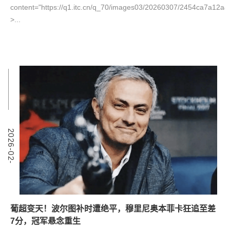
content="https://q1.itc.cn/q_70/images03/20260307/2454ca7a12a4
˃...
7
2
0
2
6
-
0
2
-
2
葡超变天！波尔图补时遭绝平，穆里尼奥本菲卡狂追至差
7分，冠军悬念重生