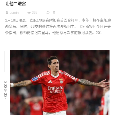
让他二进宫
admin
368
0
2月18日凌晨，欧冠1/8决赛附加赛首回合打响，本菲卡将在主场迎
战皇马。届时，63岁的穆帅将再次迎战旧主。《阿斯报》今日在头
条指出，穆帅仍惦记着皇马，他愿意再次掌舵银河战舰。201...
5
2
0
2
6
-
0
2
-
1