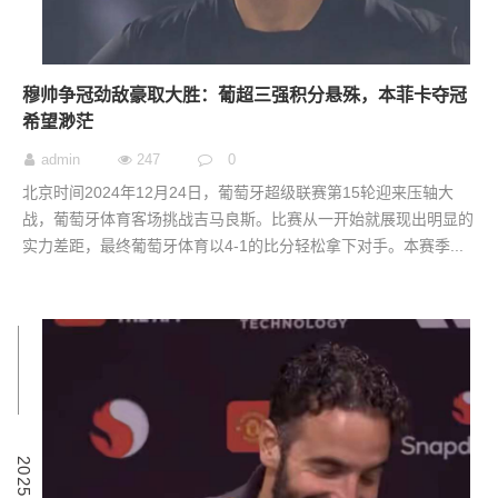
穆帅争冠劲敌豪取大胜：葡超三强积分悬殊，本菲卡夺冠
希望渺茫
admin
247
0
北京时间2024年12月24日，葡萄牙超级联赛第15轮迎来压轴大
战，葡萄牙体育客场挑战吉马良斯。比赛从一开始就展现出明显的
实力差距，最终葡萄牙体育以4-1的比分轻松拿下对手。本赛季...
0
2
0
2
5
-
1
1
-
3