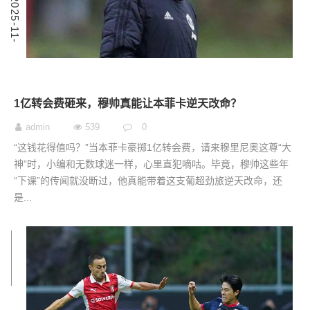
3
2
0
2
5
-
1
1
-
0
1亿转会费砸来，穆帅真能让本菲卡逆天改命？
admin
539
0
“这钱花得值吗？”当本菲卡豪掷1亿转会费，请来穆里尼奥这尊“大
神”时，小编和无数球迷一样，心里直犯嘀咕。毕竟，穆帅这些年
“下课”的传闻就没断过，他真能带着这支葡超劲旅逆天改命，还
是...