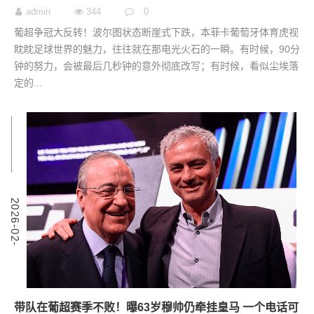
admin
344
0
葡超争冠大反转！波尔图状态断崖式下跌，本菲卡葡萄牙体育虎视
眈眈足球世界的魅力，往往就在那电光火石的一瞬。有时候，90分
钟的努力，会被最后几秒钟的意外彻底改写；有时候，看似尘埃落
定的...
6
2
0
2
6
-
0
2
-
1
带队在葡超赛季不败！曝63岁穆帅仍牵挂皇马 一个电话可