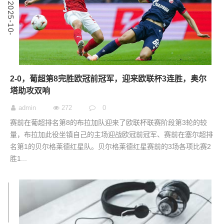
4
2
0
2
5
-
1
0
-
2
2-0，葡超第8完胜欧冠前冠军，迎来欧联杯3连胜，奥尔
塔助攻双响
admin
272
0
赛前在葡超排名第8的布拉加队迎来了欧联杯联赛阶段第3轮的较
量，布拉加此役坐镇自己的主场迎战欧冠前冠军、赛前在塞尔超排
名第1的贝尔格莱德红星队。贝尔格莱德红星赛前的3场各项比赛2
胜1...