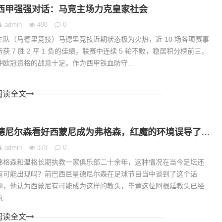
西甲强强对话：马竞主场力克皇家社会
admin
498
0
主队（马德里竞技）马德里竞技近期状态极为火热，近 10 场各项赛事
斩获 7 胜 2 平 1 负的佳绩，联赛中连续 5 轮不败，稳居积分榜前三，
冲欧冠资格的战意十足。作为西甲铁血防守...
阅读全文
德尼尔森看好西蒙尼成为弗格森，红魔的环境误导了安东尼
admin
378
0
弗格森和温格长期执教一家俱乐部二十余年，这种情况在当今足坛还
有可能出现吗？前巴西巨星德尼尔森在足球节目当中谈到了这个话
题，他认为西蒙尼有可能成为这样的教头，毕竟这位阿根廷教头已经
...
阅读全文