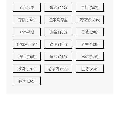
观点评论
曼联
(332)
意甲
(367)
(234)
球队
(163)
皇家马德里
阿森纳
(295)
(153)
那不勒斯
米兰
(131)
曼城
(288)
(150)
利物浦
(261)
德甲
(192)
赛季
(189)
西甲
(186)
皇马
(219)
巴萨
(148)
罗马
(191)
切尔西
(199)
主场
(246)
客场
(165)