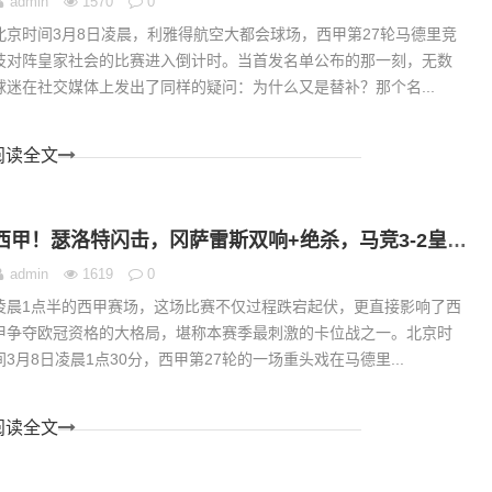
admin
1570
0
北京时间3月8日凌晨，利雅得航空大都会球场，西甲第27轮马德里竞
技对阵皇家社会的比赛进入倒计时。当首发名单公布的那一刻，无数
球迷在社交媒体上发出了同样的疑问：为什么又是替补？那个名...
阅读全文
西甲！瑟洛特闪击，冈萨雷斯双响+绝杀，马竞3-2皇家社会，积分榜第三更稳了
admin
1619
0
凌晨1点半的西甲赛场，这场比赛不仅过程跌宕起伏，更直接影响了西
甲争夺欧冠资格的大格局，堪称本赛季最刺激的卡位战之一。北京时
间3月8日凌晨1点30分，西甲第27轮的一场重头戏在马德里...
阅读全文