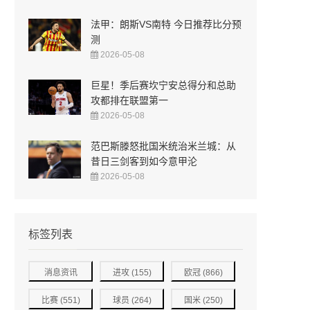
法甲：朗斯VS南特 今日推荐比分预
测
2026-05-08
巨星！季后赛坎宁安总得分和总助
攻都排在联盟第一
2026-05-08
范巴斯滕怒批国米统治米兰城：从
昔日三剑客到如今意甲沦
2026-05-08
标签列表
消息资讯
进攻
(155)
欧冠
(866)
(821)
比赛
(551)
球员
(264)
国米
(250)