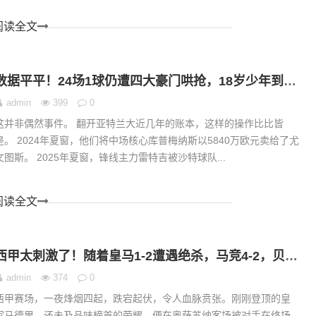
阅读全文
数据平平！24场1球仍遭四大豪门哄抢，18岁少年到底藏着怎样的天赋？
admin
399
0
这并非偶然事件。 翻开亚特兰大近几年的账本，这样的操作比比皆
是。 2024年夏窗，他们将中场核心库普梅纳斯以5840万欧元卖给了尤
文图斯。 2025年夏窗，锋线主力雷特吉被沙特球队...
阅读全文
西甲太刺激了！随着皇马1-2遭遇绝杀，马竞4-2，贝蒂斯1-1，西甲积分榜出炉
admin
374
0
西甲赛场，一夜烽烟四起，跌宕起伏，令人血脉贲张。刚刚登顶的皇
家马德里，还未及品味榜首的荣耀，便在奥萨苏纳客场被对手在终场