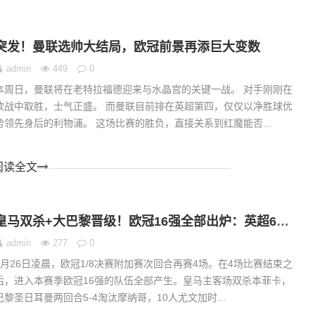
突发！曼联选帅大结局，欧冠前景再添巨大变数
admin
449
0
本周日，曼联将在老特拉福德迎来与水晶宫的关键一战。 对手刚刚在
欧战中取胜，士气正盛。 而曼联目前排在英超第四，仅仅以净胜球优
势领先身后的利物浦。 这场比赛的胜负，直接关系到红魔能否...
阅读全文
皇马双杀+大巴黎晋级！欧冠16强全部出炉：英超6队、意甲独苗
admin
277
0
2月26日凌晨，欧冠1/8决赛附加赛次回合再赛4场。在4场比赛结束之
后，进入本赛季欧冠16强的队伍全部产生。皇马主客场双杀本菲卡，
巴黎圣日耳曼两回合5-4淘汰摩纳哥，10人尤文加时...