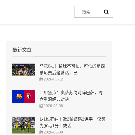
最新文章
马竞0-1！输球不可怕，可怕的是西
蒙尼赛后这番话，已
2026-05-12
西甲焦点：奥萨苏纳对阵巴萨，周
六重温经典对决！
2026-05-08
1-1维罗纳＋近2轮遭遇2连平＋仅领
先罗马1分＋或丢
2026-05-08