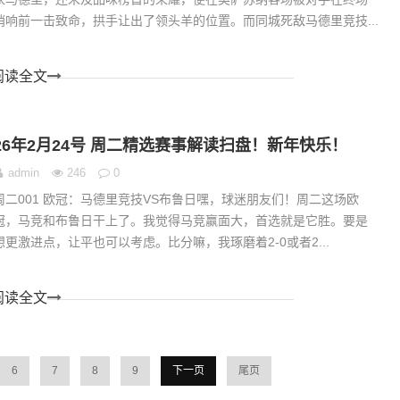
哨响前一击致命，拱手让出了领头羊的位置。而同城死敌马德里竞技...
阅读全文
26年2月24号 周二精选赛事解读扫盘！新年快乐！
admin
246
0
周二001 欧冠：马德里竞技VS布鲁日嘿，球迷朋友们！周二这场欧
冠，马竞和布鲁日干上了。我觉得马竞赢面大，首选就是它胜。要是
想更激进点，让平也可以考虑。比分嘛，我琢磨着2-0或者2...
阅读全文
6
7
8
9
下一页
尾页