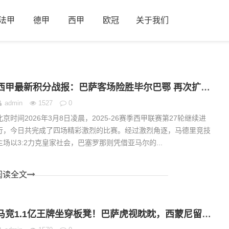
法甲
德甲
西甲
欧冠
关于我们
西甲最新积分战报：巴萨客场险胜毕尔巴鄂 再次扩大与皇马的积分差距
admin
1527
0
北京时间2026年3月8日凌晨，2025-26赛季西甲联赛第27轮继续进
行，今日共完成了四场精彩激烈的比赛。经过激烈角逐，马德里竞技
主场以3:2力克皇家社会，巴塞罗那则凭借亚马尔的...
阅读全文
马竞1.1亿王牌坐穿板凳！巴萨虎视眈眈，西蒙尼留人还是套现？