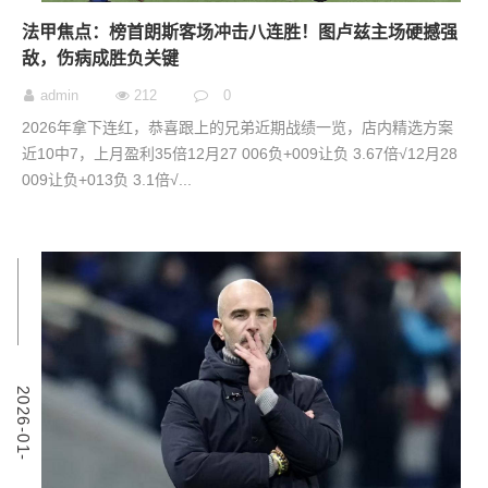
法甲焦点：榜首朗斯客场冲击八连胜！图卢兹主场硬撼强
敌，伤病成胜负关键
admin
212
0
2026年拿下连红，恭喜跟上的兄弟近期战绩一览，店内精选方案
近10中7，上月盈利35倍12月27 006负+009让负 3.67倍√12月28
009让负+013负 3.1倍√...
2
2
0
2
6
-
0
1
-
0