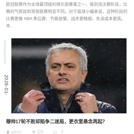
欧冠联赛作为全球最顶级的俱乐部赛事之一，每到淘汰赛阶段，比
赛的气质就和常规联赛明显不同。对于篮球小编来说，这种阶段的
比赛更像 NBA 季后赛：节奏放慢、战术更精细、失误成本更高。
本...
5
2
0
2
6
-
0
1
-
0
穆帅17轮不败却陷争二迷局，更衣室悬念再起？
admin
229
0