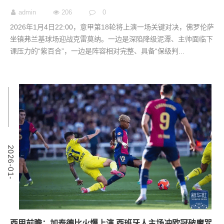
admin
206
0
2026年1月4日22:00，意甲第18轮将上演一场关键对决，佛罗伦萨
坐镇弗兰基球场迎战克雷莫纳。一边是深陷降级泥潭、主帅面临下
课压力的“紫百合”，一边是阵容相对完整、具备“保级判...
3
2
0
2
6
-
0
1
-
0
西甲前瞻：加泰德比火爆上演 西班牙人主场冲欧冠破魔咒