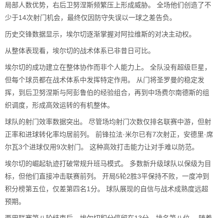
局部人数优势，右后卫努涅斯频繁压上形成威胁。 全场他们创造了不
少于14次射门机会，最终仅因防守失误以一球之差告负。
历史交锋数据显示，埃尔切逐渐掌握对阿拉维斯的对决主动权。
从整体表现看，埃尔切的战术体系已非昔日可比。
埃尔切的成功建立在整体协作而非个人能力上。 全队没有超级巨星，
但每个球员都在战术体系中发挥特定作用。 从门将圣罗曼的稳定发
挥，到后卫努涅斯与阿彭鲁伯的经验组合，再到中场费尔南德斯的组
织调度，形成高效运转的有机整体。
球队的射门效率数据突出。 尽管场均射门次数仅排名联赛中游，但射
正率和进球转化率均居前列。 前锋拉法·米尔已有7次射正，安德里·席
尔瓦3个进球仅用9次射门。 这种高效打击能力让对手难以防范。
埃尔切的崛起轨迹打破常规升班马模式。 多数新升级球队以保级为目
标，但他们直接冲击联赛前列。 开局5轮2胜3平保持不败，一度冲到
积分榜第五位，仅差第四名1分。 球队展现的自信与战术成熟度远超
预期。