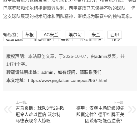
西甲联赛第八轮结束后，埃尔切积分停留在13分，排名第八位。 随着
巴塞罗那和埃尔切相继遭遇失利，西甲赛场已无保持不败的球队。 但
这支球队展现的战术纪律和团队精神，继续成为联赛中的独特现象。
标签：
草根
AC米兰
埃尔切
米兰
西甲
塞维利亚
巴塞罗那
弃将
马德里竞技
战术
消息资讯
球队
萨拉比亚
埃尔
阿拉维斯
版权声明：
本站原创文章，于2025-10-07，由
admin
发表，共
1474个字。
转载请注明出处：
admin，如有疑问，请联系我们
本文地址：
https://www.jingfalian.com/post/867.html
上一篇:
下一篇:
吉马良斯：球队3年2进欧
德甲：汉堡主场延续领先
冠令人难以置信 沃尔特
即赢定律？德甲红牌王美
马德表现令人惊叹
因茨客场能否逆袭？